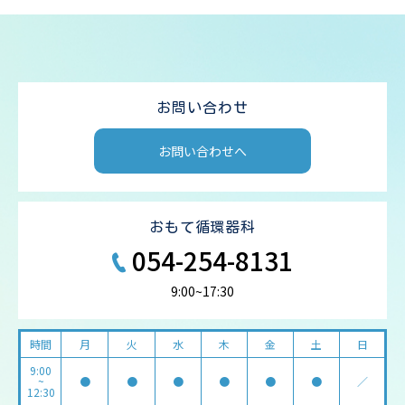
お問い合わせ
お問い合わせへ
おもて循環器科
054-254-8131
9:00~17:30
時間
月
火
水
木
金
土
日
9:00
~
●
●
●
●
●
●
／
12:30