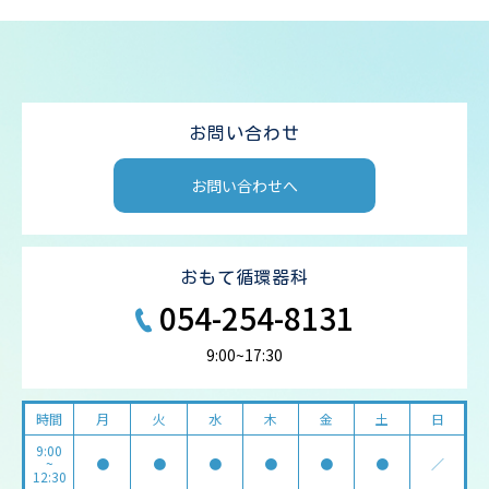
お問い合わせ
お問い合わせへ
おもて循環器科
054-254-8131
9:00~17:30
時間
月
火
水
木
金
土
日
9:00
~
●
●
●
●
●
●
／
12:30