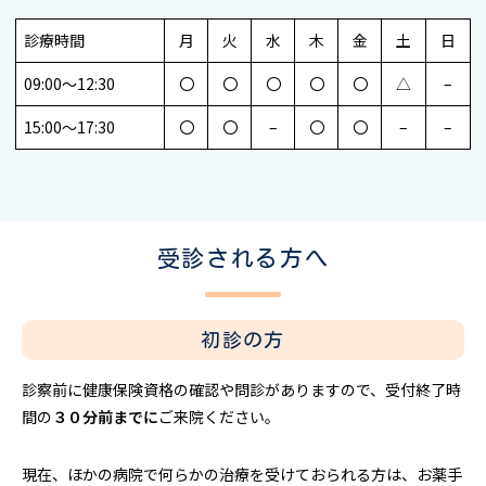
診療時間
月
火
水
木
金
土
日
09:00～12:30
〇
〇
〇
〇
〇
△
–
15:00～17:30
〇
〇
–
〇
〇
–
–
受診される方へ
初診の方
診察前に健康保険資格の確認や問診がありますので、受付終了時
間の
３０分前までに
ご来院ください。
現在、ほかの病院で何らかの治療を受けておられる方は、お薬手